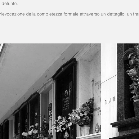
 defunto.
 la rievocazione della completezza formale attraverso un dettaglio, un 